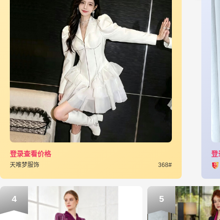
登录查看价格
登
天唯梦服饰
368#
4
5