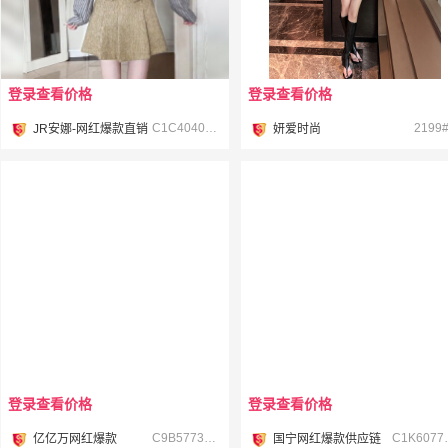
登录查看价格
登录查看价格
¥
¥
C1C40409+C1B40410-2 #
2199#
JR安娜-网红爆款直销
妍爱时尚
登录查看价格
登录查看价格
¥
¥
C9B57737 #
C1K6
亿亿万网红爆款
国宁网红爆款供应链