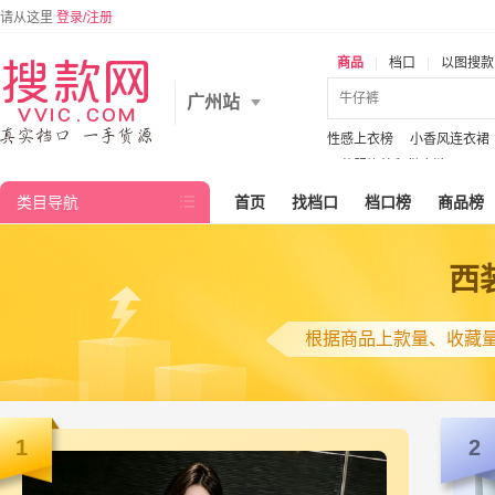
请从这里
登录/注册
商品
|
档口
|
以图搜款
广州站
性感上衣榜
小香风连衣裙
巴菲服饰外贸供应链
类目导航

首页
找档口
档口榜
商品榜
西
根据商品上款量、收藏
1
2