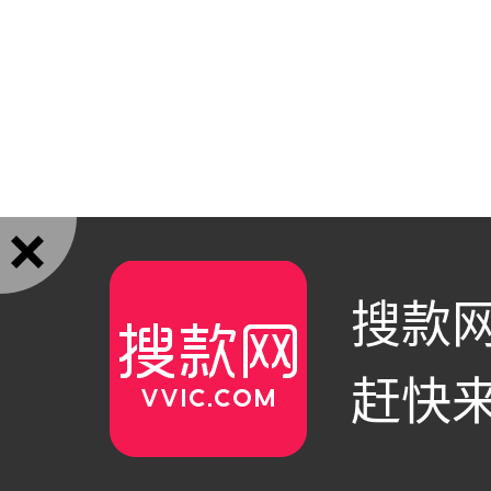

搜款网
赶快