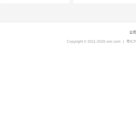
公
Copyright © 2011-2026 vvic.com
|
粤ICP