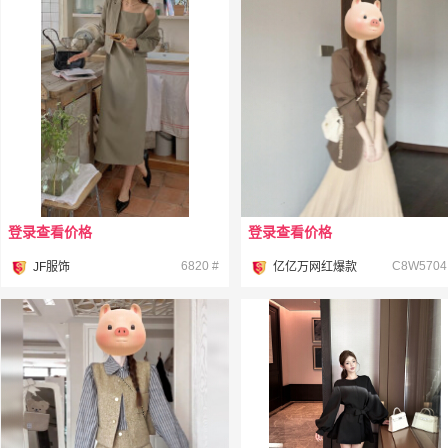
登录查看价格
登录查看价格
¥
¥
6820 #
C
JF服饰
亿亿万网红爆款