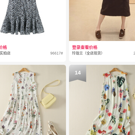
价格
登录查看价格
实拍店
96617#
玲珑兰（全店现货）
14