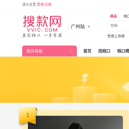
请从这里
登录/注册
商品
|
档
广州站
性感上衣榜
类目导航

首页
找档口
档口
1