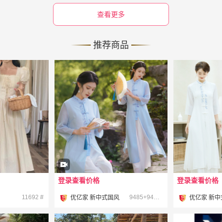
查看更多
推荐商品
登录查看价格
登录查看价格
¥
¥
11692 #
9485+9487 #
优亿家 新中式国风
优亿家 新中