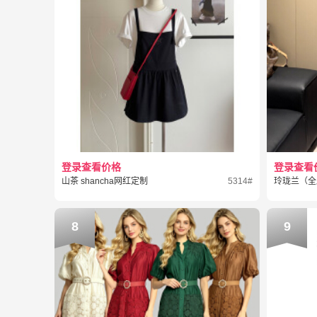
登录查看价格
登录查看
山茶 shancha网红定制
5314#
玲珑兰（全
8
9