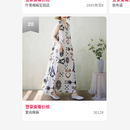
仟荨棉麻实拍店
2845有货#
依布诺
20
登录查看价格
爱尚棉麻
3012#