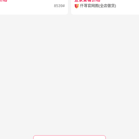
8539#
仟荨官网图(全店做货)