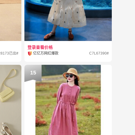
登录查看价格
28173已出#
亿亿万网红爆款
C7L67390#
15