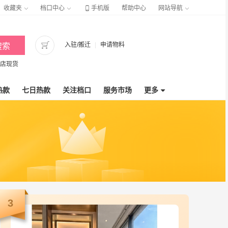

收藏夹
档口中心
手机版
帮助中心
网站导航

入驻/搬迁
|
申请物料
搜索
全店现货
热款
七日热款
关注档口
服务市场
更多

3