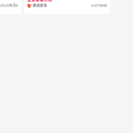
6515有货#
顺流逆流
A-07969#