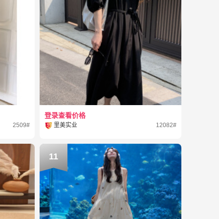
登录查看价格
2509#
里美实业
12082#
11