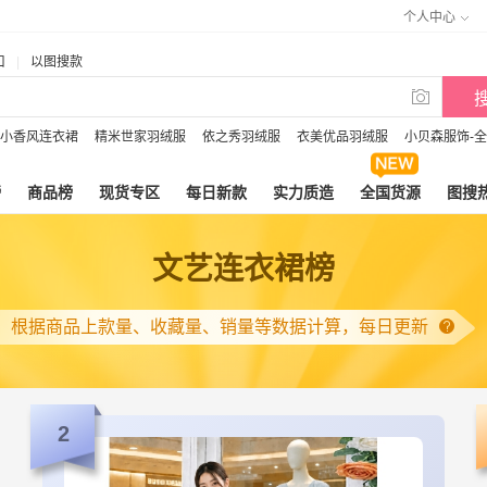
个人中心
口
|
以图搜款

小香风连衣裙
精米世家羽绒服
依之秀羽绒服
衣美优品羽绒服
小贝森服饰-
榜
商品榜
现货专区
每日新款
实力质造
全国货源
图搜
文艺连衣裙榜
根据商品上款量、收藏量、销量等数据计算，每日更新
2