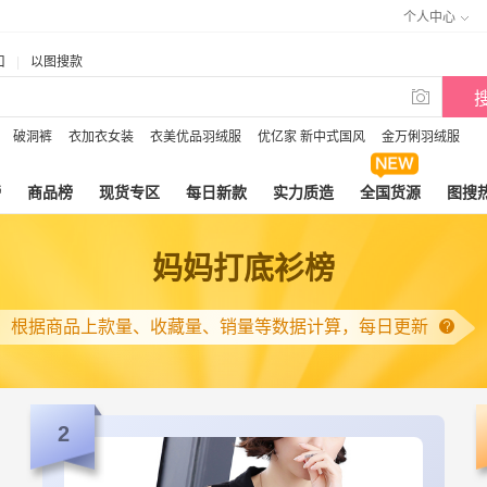
个人中心
口
|
以图搜款

破洞裤
衣加衣女装
衣美优品羽绒服
优亿家 新中式国风
金万俐羽绒服
榜
商品榜
现货专区
每日新款
实力质造
全国货源
图搜
妈妈打底衫榜
根据商品上款量、收藏量、销量等数据计算，每日更新
2