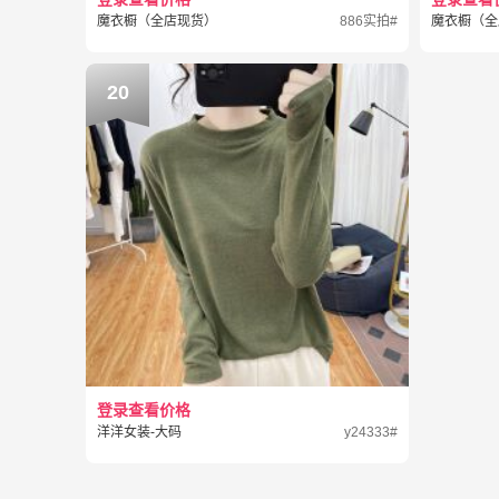
魔衣橱（全店现货）
886实拍#
魔衣橱（全
20
登录查看价格
洋洋女装-大码
y24333#