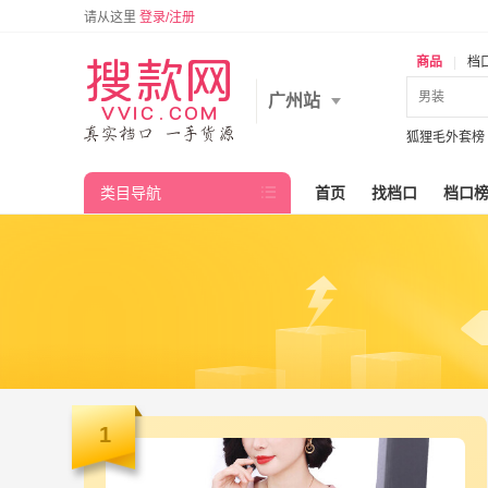
请从这里
登录/注册
商品
|
档
广州站
狐狸毛外套榜
类目导航

首页
找档口
档口
1