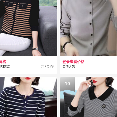
价格
登录查看价格
店现货）
715实拍#
简依大码
10