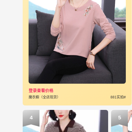
登录查看价格
魔衣橱（全店现货）
881实拍#
4
5