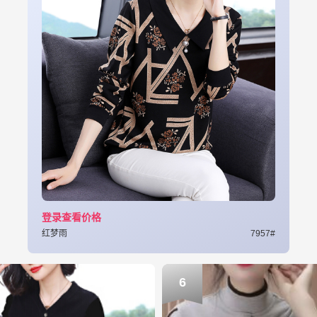
登录查看价格
红梦雨
7957#
6