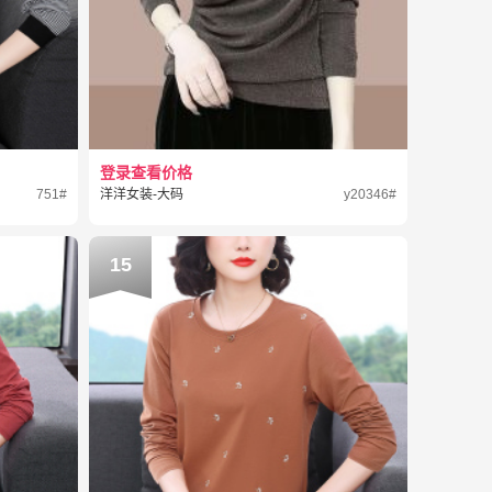
登录查看价格
751#
洋洋女装-大码
y20346#
15