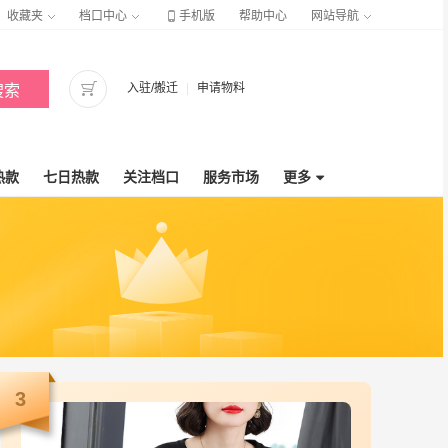

收藏夹
档口中心
手机版
帮助中心
网站导航

入驻/搬迁
|
申请物料
搜索
热款
七日热款
关注档口
服务市场
更多

3