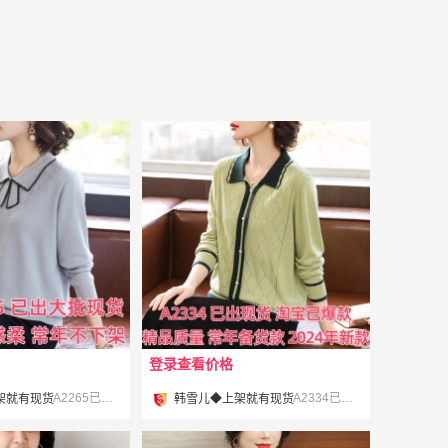
登录查看价格
¥
A2265已出 欢迎上架推广 #
A2334已出 欢迎上架推广 #
架就有现货
韩雪儿◆上架就有现货