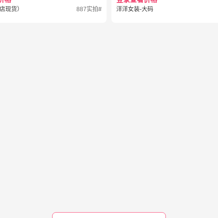
店现货）
887实拍#
洋洋女装-大码