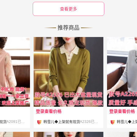
查看更多
推荐商品
登录查看价格
登录查看价格
¥
¥
A2091已出 欢迎上架推广 #
A2326已出直接来档口拿 #
现货
韩雪儿◆上架就有现货
韩雪儿◆上