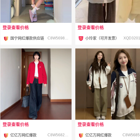
登录查看价格
登录查看价格
¥
¥
C8W56981-2 #
XQD3201
国宁网红爆款供应链
小玲家（可开发票）
登录查看价格
登录查看价格
¥
¥
C8W56825 #
C
亿亿万网红爆款
亿亿万网红爆款