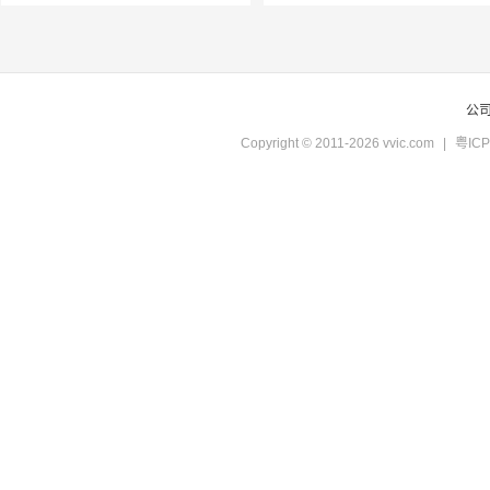
公
Copyright © 2011-2026 vvic.com
|
粤ICP