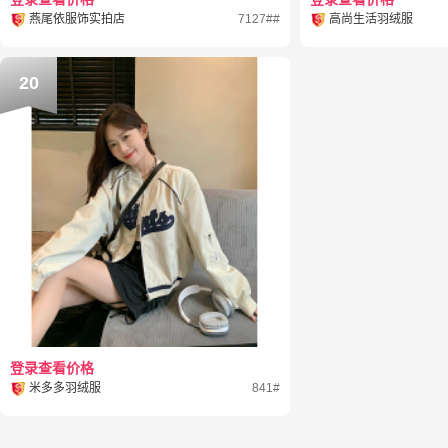
燕尾依服饰实拍店
7127##
高尚生活羽绒服
20
登录查看价格
米多多羽绒服
841#