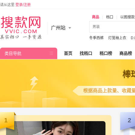
请从这里
登录/注册
商品
|
档口
|
以图搜款
广州站
冬季西裤
灯笼袖上衣
D
类目导航

首页
找档口
档口榜
商品榜
棒
根据商品上款量、收藏
1
2