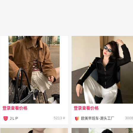
登录查看价格
登录查看价格
¥
¥
5213 #
3008
J L P
欧美早班车-源头工厂