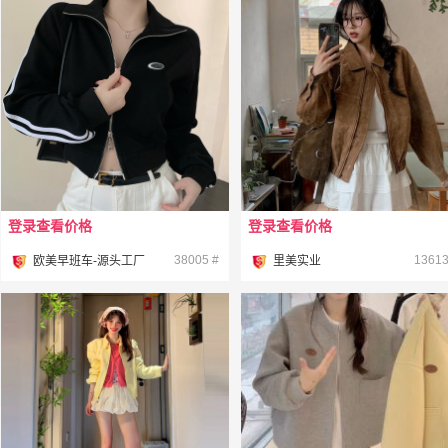
登录查看价格
登录查看价格
¥
¥
38005 #
13613
欧美早班车-源头工厂
里美实业