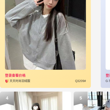
登录查看价格
登
天天时尚羽绒服
Q3209#
G·
4
5