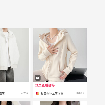
登录查看价格
¥
Y02 #
1618 #
佳店
糖吉rich-全店现货