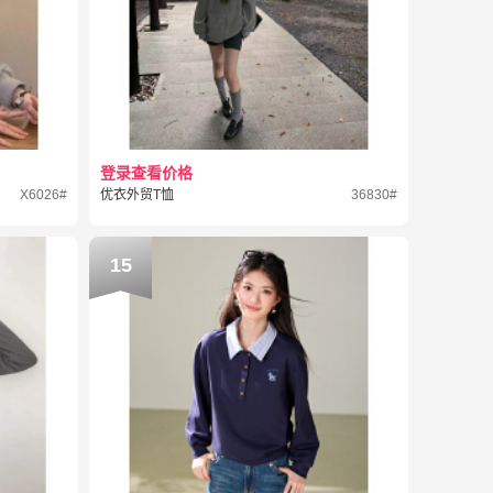
登录查看价格
X6026#
优衣外贸T恤
36830#
15