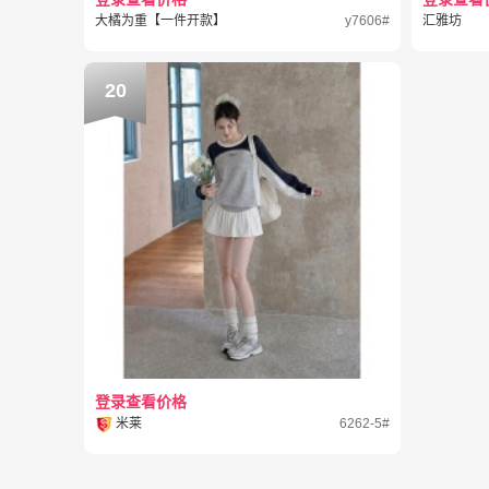
大橘为重【一件开款】
y7606#
汇雅坊
20
登录查看价格
米莱
6262-5#