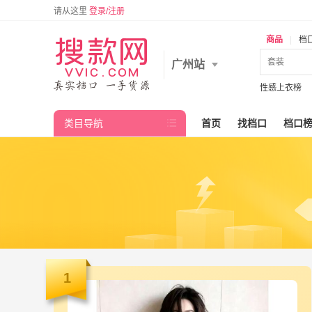
请从这里
登录/注册
商品
|
档
广州站
性感上衣榜
类目导航

首页
找档口
档口
1