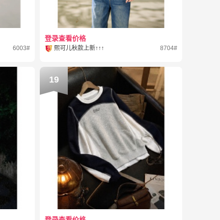
登录查看价格
6003#
熙可儿秋款上新↑↑↑
8704#
19
登录查看价格