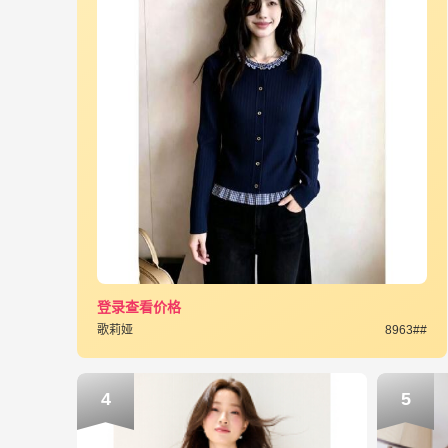
登录查看价格
歌莉娅
8963##
4
5