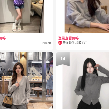
价格
登录查看价格
2047#
雪羽梵依-棉服工厂
14