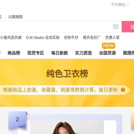
个人中心
口
|
以图搜款

小香风连衣裙
D.M Studio-全店实拍
初色牛仔
德兵毛织厂
衣惠人家
榜
商品榜
现货专区
每日新款
实力质造
全国货源
图搜
纯色卫衣榜
根据商品上款量、收藏量、销量等数据计算，每日更新
2