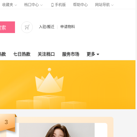

收藏夹
档口中心
手机版
帮助中心
网站导航

入驻/搬迁
|
申请物料
搜索
热款
七日热款
关注档口
服务市场
更多

3