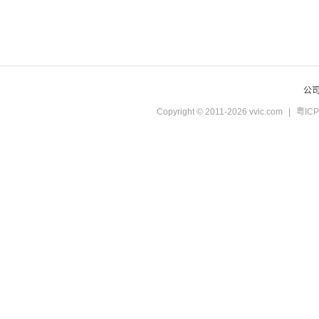
公
Copyright © 2011-2026 vvic.com
|
粤ICP