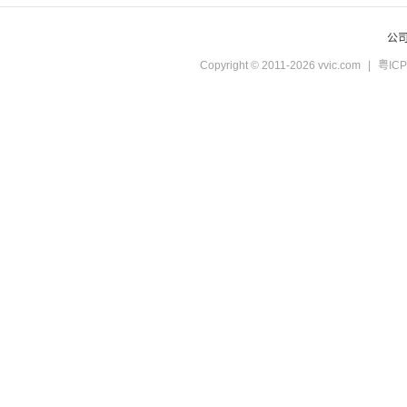
公
Copyright © 2011-2026 vvic.com
|
粤ICP