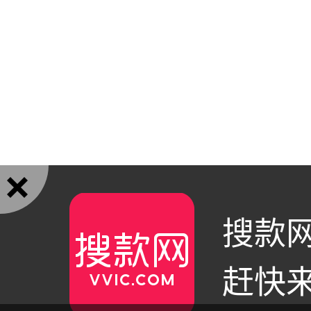

搜款网
赶快