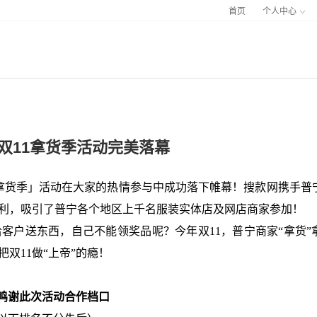
首页
个人中心
C双11拿货季活动完美落幕
11拿货季」活动在大家的热情参与中成功落下帷幕！
搜款网携手普
福利，吸引了普宁各个地区上千名服装实体店及网店商家参加！
客户送东西，自己不能领奖品呢？今年双11，普宁商家“
拿货
”
双11做“
上帝
”的瘾！
鸣谢此次活动合作档口