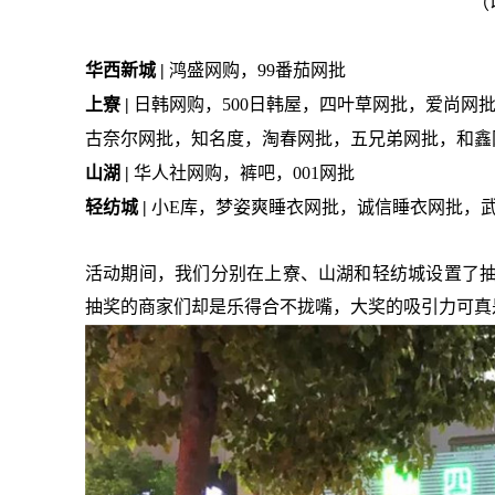
（
华西新城 |
鸿盛网购
，
99番茄网批
上寮 |
日韩网购
，
500日韩屋
，
四叶草网批
，
爱尚网
古奈尔网批
，
知名度
，
淘春网批
，
五兄弟网批
，
和鑫
山湖 |
华人社网购
，
裤吧
，
001网批
轻纺城 |
小E库
，
梦姿爽睡衣网批
，
诚信睡衣网批
，
活动期间，我们分别在上寮、山湖和轻纺城设置了
抽奖的商家们却是乐得合不拢嘴，大奖的吸引力可真