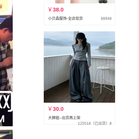
￥
38.0
小贝森服饰-全店现货
8894#
￥
30.0
大狮姐--出货再上架
12551#（已出货）#