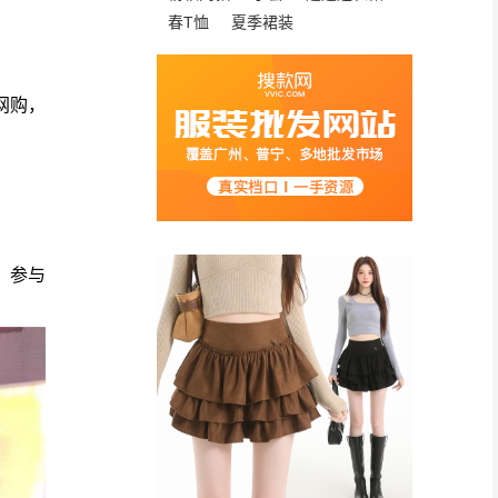
春T恤
夏季裙装
网购
，
，参与