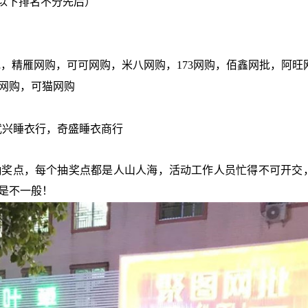
以下排名不分先后）
批
，
精雁网购
，
可可网购
，
米八网购
，
173网购
，
佰鑫网批
，
阿旺
网购
，
可猫网购
武兴睡衣行
，
奇盛睡衣商行
抽奖点，每个抽奖点都是人山人海，活动工作人员忙得不可开交
是不一般！