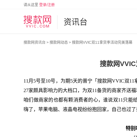
请从这里
登录/注册
资讯台
搜款网资讯台
>
搜款网动态
>
搜款网VVIC双11拿货季活动完美落幕
搜款网VVI
11月5号至10号，
为期5天的普宁「搜款网VVIC双
27家颇具影响力的大档口，为双11备货的商家齐送
咱们做商家的也都有颗消费者的心，谁说双11只能给
嗨了，苹果电脑、液晶电视纷纷抱回家，自己也过了把
特别