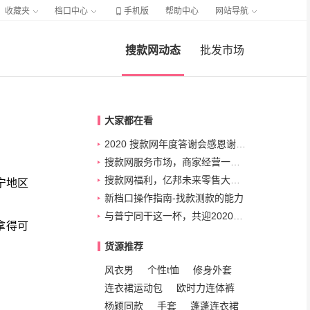

收藏夹
档口中心
手机版
帮助中心
网站导航
搜款网动态
批发市场
大家都在看
2020 搜款网年度答谢会感恩谢幕！
搜款网服务市场，商家经营一站式解决方案
搜款网福利，亿邦未来零售大会门票免费送！
宁地区
新档口操作指南-找款测款的能力
与普宁同干这一杯，共迎2020新征程！
拿得可
货源推荐
风衣男
个性t恤
修身外套
连衣裙运动包
欧时力连体裤
杨颖同款
手套
蓬蓬连衣裙