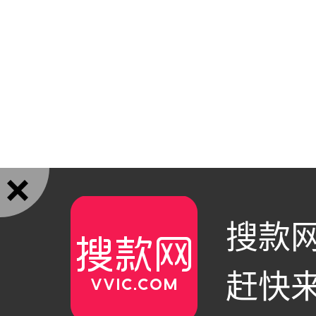

搜款网
赶快