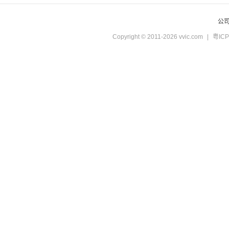
公
Copyright © 2011-2026 vvic.com
|
粤ICP