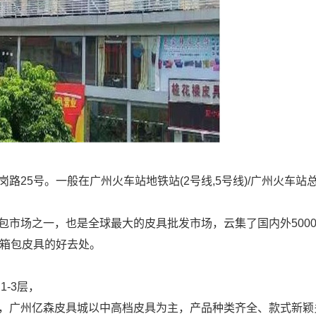
岗路
25
号
。一般在
广州火车站地铁站
(2
号线
,5
号线
)/
广州火车站
包市场之一，也是全球最大的皮具批发市场，云集了国内外
500
箱包皮具的好去处。
号
1-3
层
，
，广州亿森皮具城以中高档皮具为主，产品种类齐全、款式新颖