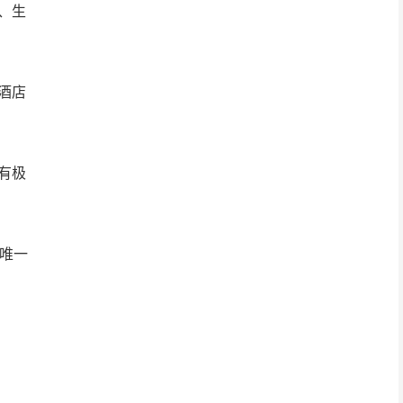
、生
酒店
有极
唯一