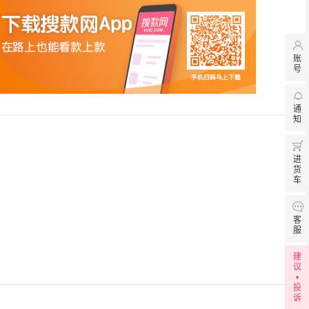

账
号

通
知

进
货
车

客
服
建
议
•
投
诉