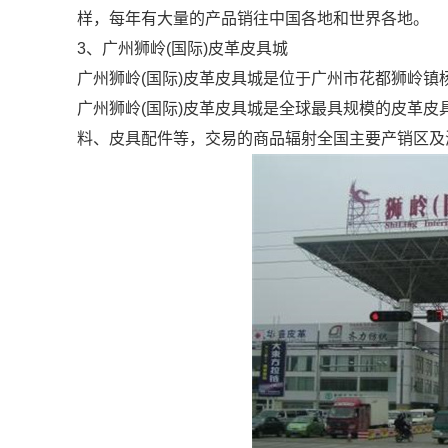
样，每年有大量的产品销往中国各地和世界各地。
3
、
广州狮岭
(
国际
)
皮革皮具城
广州狮岭
(
国际
)
皮革皮具城
是位于广州市花都狮岭镇
广州狮岭
(
国际
)
皮革皮具城是全球最具规模的皮革皮
料、皮具配件等，交易的商品辐射全国主要产销区及