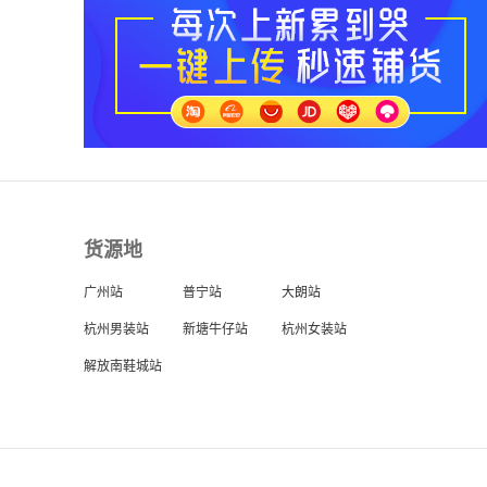
货源地
广州站
普宁站
大朗站
杭州男装站
新塘牛仔站
杭州女装站
解放南鞋城站