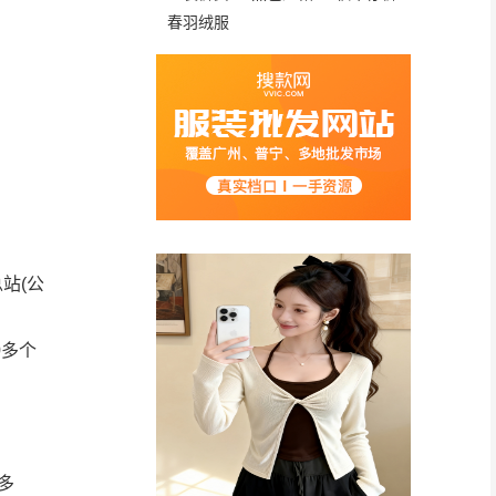
春羽绒服
总站
(
公
0
多个
多