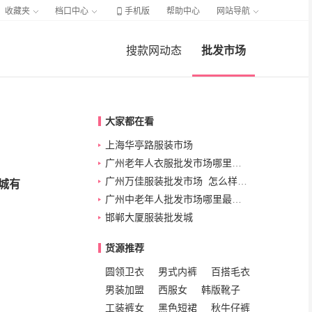

收藏夹
档口中心
手机版
帮助中心
网站导航
搜款网动态
批发市场
大家都在看
上海华亭路服装市场
广州老年人衣服批发市场哪里便宜质量好？
广州万佳服装批发市场_怎么样_进货_搜款网
城有
广州中老年人批发市场哪里最便宜？主要集中在这个地方！
邯郸大厦服装批发城
货源推荐
圆领卫衣
男式内裤
百搭毛衣
男装加盟
西服女
韩版靴子
工装裤女
黑色短裙
秋牛仔裤