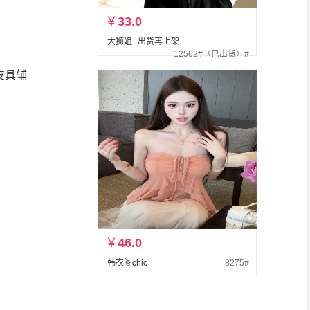
￥
33.0
大狮姐--出货再上架
12562#（已出货）#
皮具辅
￥
46.0
韩衣阁chic
8275#