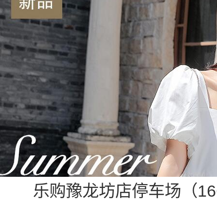
乐购豫龙坊店停车场（166