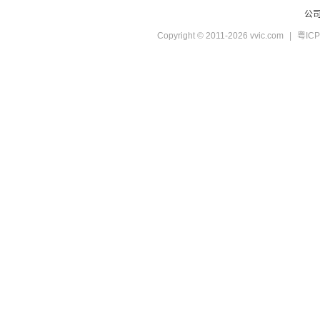
公
Copyright © 2011-2026 vvic.com
|
粤ICP