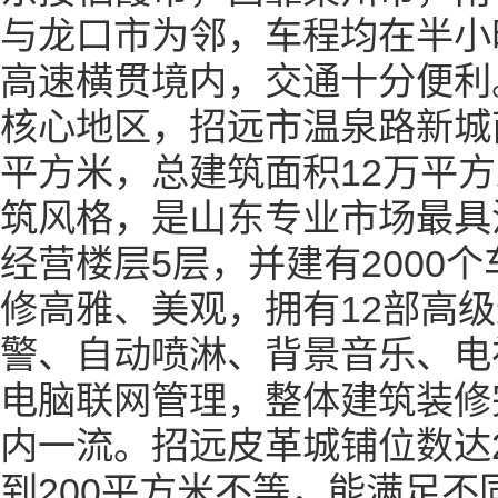
与龙口市为邻，车程均在半小
高速横贯境内，交通十分便利
核心地区，招远市温泉路新城
平方米，总建筑面积
12
万平方
筑风格，是山东专业市场最具
经营楼层
5
层，并建有
2000
个
修高雅、美观，拥有
12
部高级
警、自动喷淋、背景音乐、电
电脑联网管理，整体建筑装修
内一流。招远皮革城铺位数达
到
200
平方米不等，能满足不