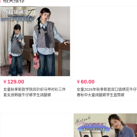
相关推荐
¥
129.00
¥
60.00
女童秋季新款学院风针织马甲衬衫三件
女童2026年秋季新款双口袋绣花牛
套女孩韩版牛仔裤学生阔腿裤
春秋中大童阔腿裤学生直筒裤