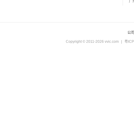
公
Copyright © 2011-2026 vvic.com
|
粤ICP