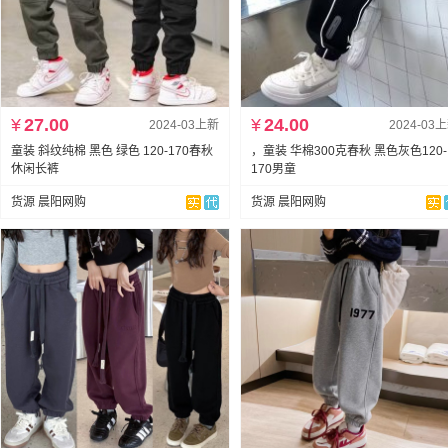
¥
27.00
¥
24.00
2024-03上新
2024-03
童装 斜纹纯棉 黑色 绿色 120-170春秋
，童装 华棉300克春秋 黑色灰色120-
休闲长裤
170男童
货源 晨阳网购
货源 晨阳网购