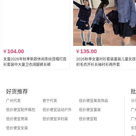
¥
104.00
¥
135.00
女童2026年秋季新款休闲条纹连帽打底
2026秋季女童衬衫套装童装儿童女
衫套装中大童卫衣阔腿裤长裤
织毛衣开衫长袖衬衫两件套
好货推荐
批
广州代发
普宁代发
低价便宜美妆饰品
低价便宜配件箱包
低价便宜运动户外
低价便宜童装
低价便宜男装
低价便宜孕妇装
低价便宜鞋
低价便宜女装