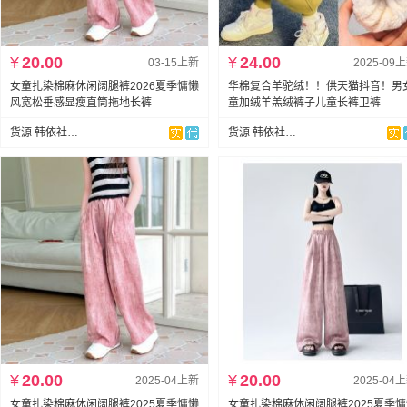
¥
20.00
¥
24.00
03-15上新
2025-09
女童扎染棉麻休闲阔腿裤2026夏季慵懒
华棉复合羊驼绒！！供天猫抖音！男
风宽松垂感显瘦直筒拖地长裤
童加绒羊羔绒裤子儿童长裤卫裤
货源 韩依社童装网批
货源 韩依社童装网批
¥
20.00
¥
20.00
2025-04上新
2025-04
女童扎染棉麻休闲阔腿裤2025夏季慵懒
女童扎染棉麻休闲阔腿裤2025夏季