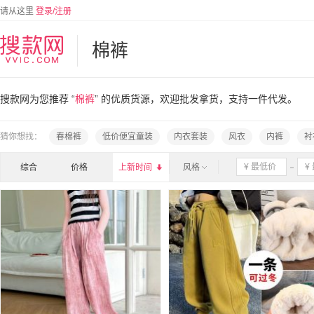
请从这里
登录/注册
棉裤
搜款网为您推荐 “
棉裤
” 的优质货源，欢迎批发拿货，支持一件代发。
猜你想找：
春棉裤
低价便宜童装
内衣套装
风衣
内裤
衬
综合
价格
上新时间

风格