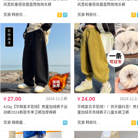
风宽松垂感显瘦直筒拖地长裤
风宽松垂感显瘦直筒拖地长裤
货源 韩依社童装网批
货源 韩依社童装网批
¥
27.00
¥
24.00
2024-11上新
2024-11
420g【华棉复羊驼绒】男童加绒裤子运
华棉复合羊驼绒！！供天猫抖音！男
动裤2024新款冬季卫裤加厚棉裤
童加绒羊羔绒裤子儿童长裤卫裤
货源 楠楠童装男童店
货源 韩依社童装网批